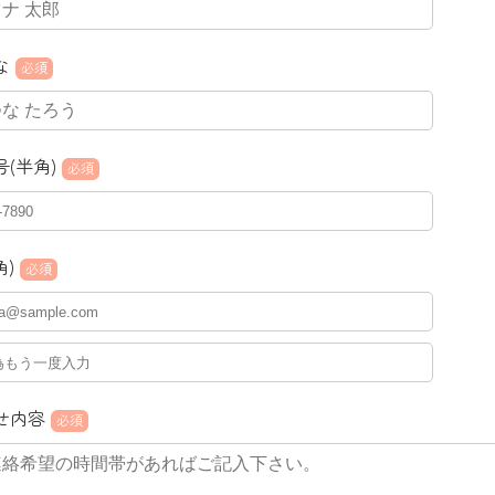
な
必須
(半角)
必須
角)
必須
せ内容
必須