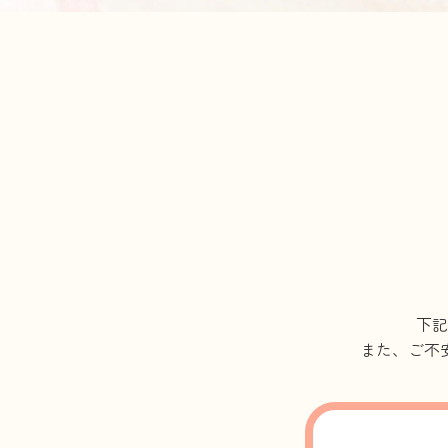
下記
また、ご不