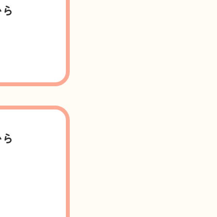
から
から