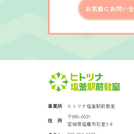
事業所
ヒトツナ塩釜駅前教室
〒985-0031
住 所
宮城県塩竈市石堂3-8